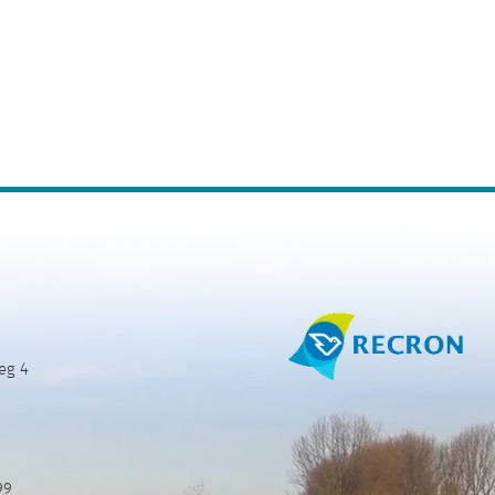
eg 4
99