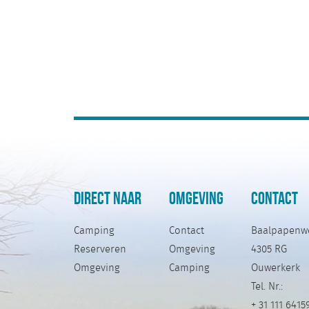
DIRECT NAAR
OMGEVING
CONTACT
Camping
Contact
Baalpapenw
Reserveren
Omgeving
4305 RG
Omgeving
Camping
Ouwerkerk
Tel. Nr.:
+ 31 111 6415