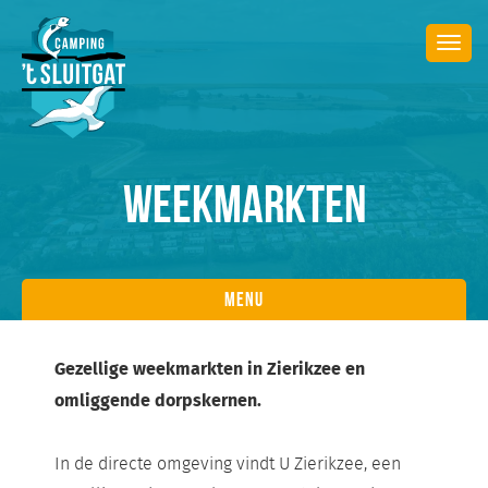
Togg
navi
WEEKMARKTEN
Menu
Gezellige weekmarkten in Zierikzee en
omliggende dorpskernen.
In de directe omgeving vindt U Zierikzee, een